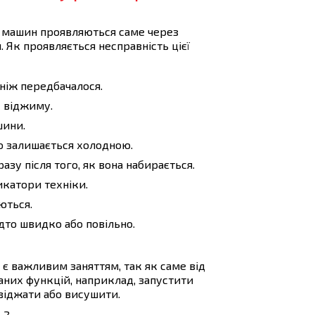
 машин проявляються саме через
 Як проявляється несправність цієї
ніж передбачалося.
с віджиму.
шини.
бо залишається холодною.
азу після того, як вона набирається.
катори техніки.
ються.
дто швидко або повільно.
є важливим заняттям, так як саме від
аних функцій, наприклад, запустити
 віджати або висушити.
ь?