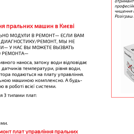
отримайт
професійн
чищення 
Розіграш 
ня пральних машин в Києві
ЬНО МОДУЛИ В РЕМОНТ— ЕСЛИ ВАМ
 ДИАГНОСТИКУ/РЕМОНТ, МЫ НЕ
И— У НАС ВЫ МОЖЕТЕ ВЫЗВАТЬ
О РЕМОНТА—
ливного наноса, затоку води відповідає
 датчиків температури, рівня води,
ора подаються на плату управління.
ьною машиною комплексно. А будь-
 в роботі всієї системи.
 3 типами плат:
ами.
емонт плат управління пральних