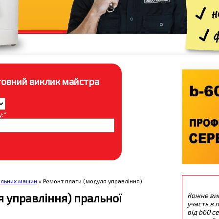
овний виклик майстра
:*
альних машин
» Ремонт плати (модуля управління)
 управління) пральної
Кожне ви
участь в п
від b60 с