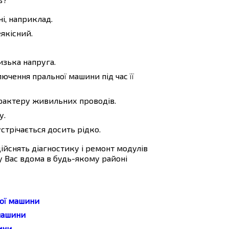
і, наприклад.
якісний.
изька напруга.
ючення пральної машини під час її
рактеру живильних проводів.
у.
стрічається досить рідко.
ійснять діагностику і ремонт модулів
 Вас вдома в будь-якому районі
ної машини
машини
ини