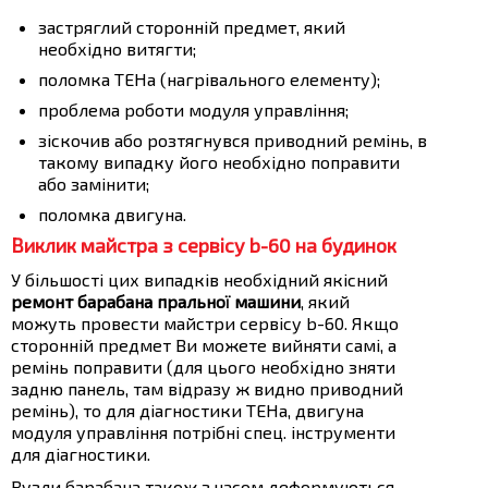
застряглий сторонній предмет, який
необхідно витягти;
поломка ТЕНа (нагрівального елементу);
проблема роботи модуля управління;
зіскочив або розтягнувся приводний ремінь, в
такому випадку його необхідно поправити
або замінити;
поломка двигуна.
Виклик майстра з сервісу b-60 на будинок
У більшості цих випадків необхідний якісний
ремонт барабана пральної машини
, який
можуть провести майстри сервісу b-60. Якщо
сторонній предмет Ви можете вийняти самі, а
ремінь поправити (для цього необхідно зняти
задню панель, там відразу ж видно приводний
ремінь), то для діагностики ТЕНа, двигуна
модуля управління потрібні спец. інструменти
для діагностики.
Вузли барабана також з часом деформуються.