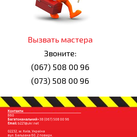
Вызвать мастера
Звоните:
(067) 508 00 96
(073) 508 00 96
Контакти
B60
Багатоканальний
+38 (067) 508 00 96
Email:
b221@ukr.net
02232, м. Київ, Україна
вул. Бальзака 60, 2 поверх.