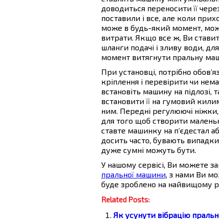
доводиться переносити її через
поставили і все, але коли прихо
може в будь-який момент, мож
витрати. Якщо все ж, Ви ставит
шланги подачі і зливу води, дл
момент витягнути пральну маши
При установці, потрібно обов’
кріплення і перевірити чи нема
встановіть машину на підлозі, 
встановити її на гумовий кили
ним. Передні регулюючі ніжки, 
для того щоб створити маленьк
ставте машинку на п’єдестал аб
досить часто, бувають випадки
дуже сумні можуть бути.
У нашому сервісі, Ви можете 
пральної машини
, з нами Ви м
буде зроблено на найвищому рі
Related Posts:
Як усунути вібрацію праль