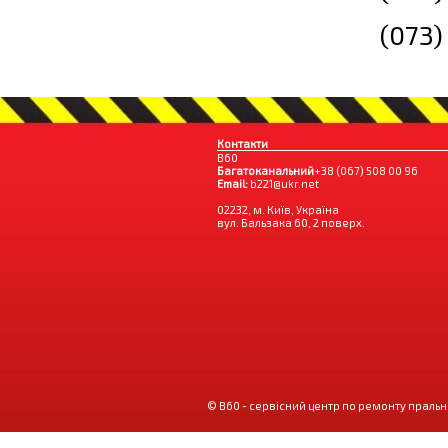
(073)
Контакти
B60
Багатоканальний
+38 (067) 508 00 96
Email:
b221@ukr.net
02232, м. Київ, Україна
вул. Бальзака 60, 2 поверх.
© B60 - сервісний центр по ремонту пральн