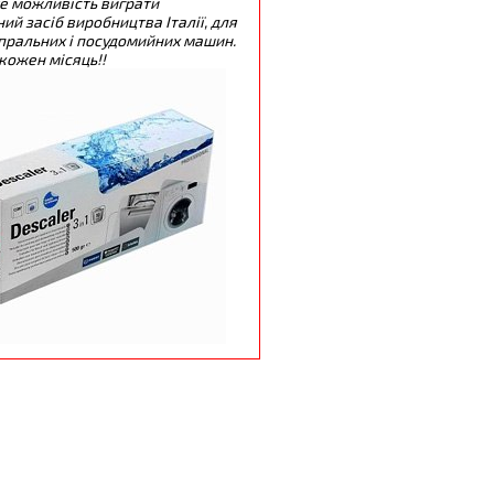
е можливість виграти
ий засіб виробництва Італії, для
пральних і посудомийних машин.
кожен місяць!!