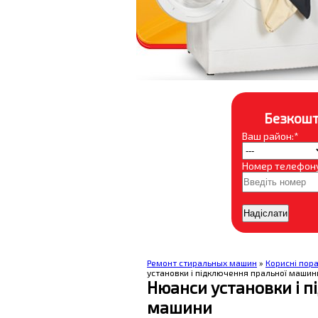
Безкошт
Ваш район:*
Номер телефону
Ремонт стиральных машин
»
Корисні пор
установки і підключення пральної машин
Нюанси установки і п
машини