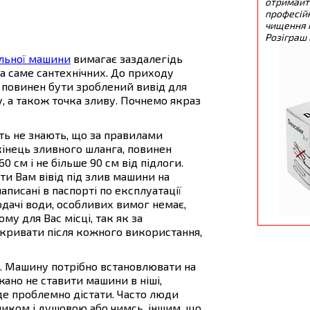
отримайт
професійн
чищення 
Розіграш 
льної машини
вимагає заздалегідь
 а саме сантехнічних. До приходу
 повинен бути зроблений вивід для
у, а також точка зливу. Почнемо якраз
іть не знають, що за правилами
інець зливного шланга, повинен
0 см і не більше 90 см від підлоги.
ти Вам вівід під злив машини на
аписані в паспорті по експлуатації
дачі води, особливих вимог немає,
му для Вас місці, так як за
екривати після кожного використання,
. Машину потрібно встановлювати на
ажано не ставити машини в ніші,
уде проблемно дістати. Часто люди
иком і душовою або чимсь, іншим, що