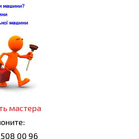
би машини?
ини
ьної машини
ть мастера
оните:
 508 00 96