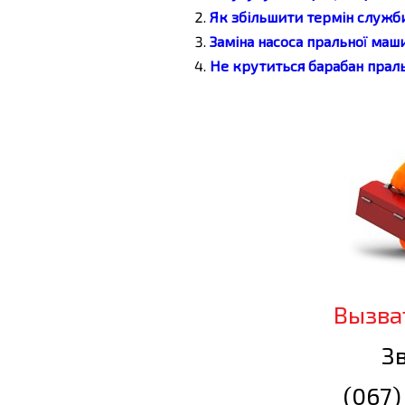
Як збільшити термін служ
Заміна насоса пральної маш
Не крутиться барабан прал
Вызва
Зв
(067)