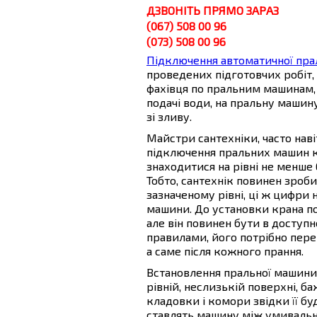
ДЗВОНІТЬ ПРЯМО ЗАРАЗ
(067) 508 00 96
(073) 508 00 96
Підключення автоматичної пра
проведених підготовчих робіт,
фахівця по пральним машинам,
подачі води, на пральну машин
зі зливу.
Майстри сантехніки, часто нав
підключення пральних машин к
знаходитися на рівні не менше 6
Тобто, сантехнік повинен зроби
зазначеному рівні, ці ж цифри н
машини. До установки крана по
але він повинен бути в доступно
правилами, його потрібно пер
а саме після кожного прання.
Встановлення пральної машини
рівній, неслизькій поверхні, б
кладовки і комори звідки її б
ставлять машину між умивальн