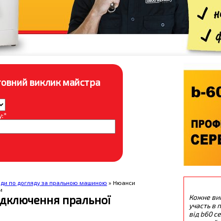
овний виклик майстра
:*
ади по догляду за пральною машиною
» Нюанси
и
ідключення пральної
Кожне ви
участь в п
від b60 с