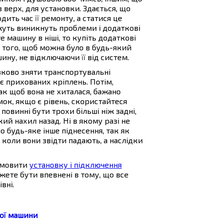
 верх, для установки. Здається, що
дить час її ремонту, а статися це
уть виникнуть проблеми і додаткові
е машину в ніші, то купіть додаткові
я того, щоб можна було в будь-який
ну, не відключаючи її від систем.
язково зняти транспортувальні
є прихованих кріплень. Потім,
так щоб вона не хиталася, бажано
мок, якщо є рівень, скористайтеся
повинні бути трохи більші ніж задні,
ий нахил назад. Ні в якому разі не
о будь-яке інше піднесення, так як
 коли вони звідти падають, а наслідки
замовити
установку і підключення
ожете бути впевнені в тому, що все
вні.
ної машини