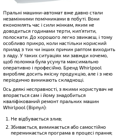
Пральні машини-автомат вже давно стали
незамінними помічниками в побуті. Вони
економлять час і сили жінкам, яким не
доводиться годинами терти, кип’ятити,
полоскати. До хорошого легко звикаєш, і тому
особливо прикро, коли настільки корисний
прилад з тих чи інших причин раптом виходить
з ладу. У таких ситуаціях ми завжди хочемо,
щоб поломка була усунута максимально
оперативно і професійно. Бренд Whirlpool
виробляє досить якісну продукцію, але і з нею
періодично виникають складнощі.
Ось деякі несправності, з якими користувач не
впорається сам і йому знадобиться
кваліфікований ремонт пральних машин
Whirlpool (Вірпул):
Не відбувається злив;
Збивається, вимикається або самостійно
перемикається програма в процесі прання;