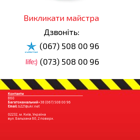
Викликати майстра
Дзвоніть:
(067) 508 00 96
(073) 508 00 96
Контакти
B60
Багатоканальний
+38 (067) 508 00 96
Email:
b221@ukr.net
02232, м. Київ, Україна
вул. Бальзака 60, 2 поверх.