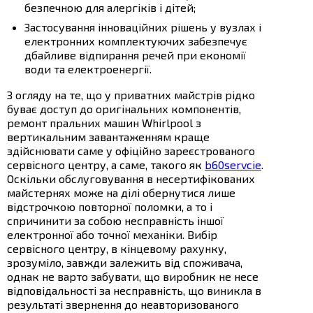
безпечною для алергіків і дітей;
Застосування інноваційних рішень у вузлах і
електронних комплектуючих забезпечує
дбайливе відпирання речей при економії
води та електроенергії.
З огляду на те, що у приватних майстрів рідко
буває доступ до оригінальних компонентів,
ремонт пральних машин Whirlpool з
вертикальним завантаженням краще
здійснювати саме у офіційно зареєстрованого
сервісного центру, а саме, такого як
b60servcie
.
Оскільки обслуговування в несертифікованих
майстернях може на ділі обернутися лише
відстрочкою повторної поломки, а то і
спричинити за собою несправність іншої
електронної або точної механіки. Вибір
сервісного центру, в кінцевому рахунку,
зрозуміло, завжди залежить від споживача,
однак не варто забувати, що виробник не несе
відповідальності за несправність, що виникла в
результаті звернення до неавторизованого