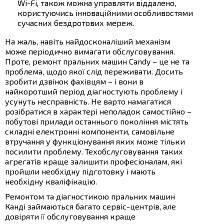
Wi-Fi, також можна управляти віддалено,
користуючись інноваційними особливостями
сучасних бездротових мереж.
На жаль, навіть найдосконаліший механізм
може періодично вимагати обслуговування.
Проте, ремонт пральних машин Candy – це не та
проблема, щодо якої слід переживати. Досить
зробити дзвінок фахівцям – і вони в
найкоротший період діагностують проблему і
усунуть несправність. Не варто намагатися
розібратися в характері неполадок самостійно –
побутові прилади останнього покоління містять
складні електронні компоненти, самовільне
втручання у функціонування яких може тільки
посилити проблему. Техобслуговування таких
агрегатів краще залишити професіоналам, які
пройшли необхідну підготовку і мають
необхідну кваліфікацію.
Ремонтом та діагностикою пральних машин
Канді займаються багато сервіс-центрів, але
довіряти її обслуговування краще