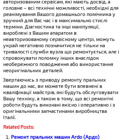
авторизованим сервісам, які мають досвід, а
головне – всі технічні можливості, необхідні для
реанімування Вашого домашнього помічника у
зручний для Вас час і в максимально стислі
терміни. Діагностика та інші маніпуляції,
вироблені з Вашим апаратом в
неавторизованому сервісному центрі, можуть
украй негативно позначитися не тільки на
тривалості служби вузла що ремонтується, але і
спровокувати поломку інших внаслідок
необережного поводження або використання
неоригінальних деталей.
Звертаючись з приводу ремонту пральних
машин до нас, ви можете бути впевнені в
кваліфікації майстрів, які будуть обслуговувати
Вашу техніку, а також в тому, що всі ремонтні
роботи будуть виконані якісно і оперативно і з
оригінальними запчастинами виробництва
Італії.
Related Posts:
Ремонт пральних машин Ardo (Ардо)