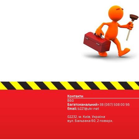
Контакти
B60
Багатоканальний
+38 (067) 508 00 96
Email:
b221@ukr.net
02232, м. Київ, Україна
вул. Бальзака 60, 2 поверх.