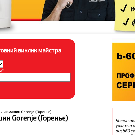
овний виклик майстра
:*
ьних машин Gorenje (Гореньє)
н Gorenje (Гореньє)
Кожне ви
участь в п
від b60 с