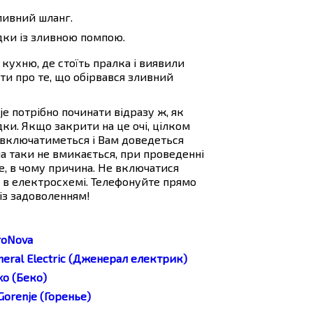
ливний шланг.
ки із зливною помпою.
кухню, де стоїть пралка і виявили
ити про те, що обірвався зливний
e потрібно починати відразу ж, як
ки. Якщо закрити на це очі, цілком
 включатиметься і Вам доведеться
а таки не вмикається, при проведенні
, в чому причина. Не включатися
 в електросхемі. Телефонуйте прямо
 із задоволенням!
roNova
eral Electric (Дженерал електрик)
o (Беко)
orenje (Горенье)