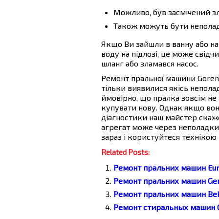
Можливо, був засмічений з
Також можуть бути неполад
Якщо Ви зайшли в ванну або на 
воду на підлозі, це може свідч
шланг або зламався насос.
Ремонт пральної машини Gorenj
тільки виявилися якісь неполад
ймовірно, що пралка зовсім не
купувати нову. Однак якщо вон
діагностики наш майстер скаже
агрегат може через неполадки
зараз і користуйтеся технікою
Related Posts:
Ремонт пральних машин Eu
Ремонт пральних машин Gen
Ремонт пральних машин Bek
Ремонт стиральных машин G