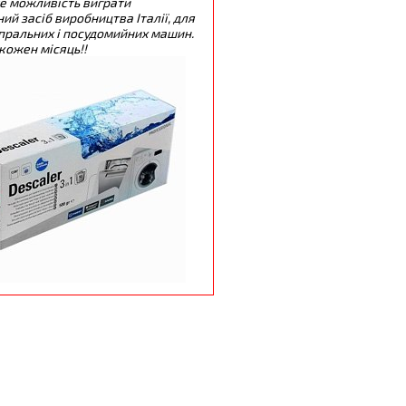
е можливість виграти
ий засіб виробництва Італії, для
пральних і посудомийних машин.
кожен місяць!!