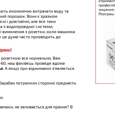
отримайт
професійн
чищення 
яють економічно витрачати воду та
Розіграш 
ьний порошок. Вони є зразком
ні і довговічні, але все таки
 з водопровідної системи,
ті вимкнення з розетки, коли машинка
се це дуже часто призводить до
димо!
 розеткою все нормально, Вам
b-60, наш фахівець проведе вдома
ьє
. А якщо при віджиманні з’являється
 барабан потрапили сторонні предмети.
и.
авпаки, не заливається для прання? В