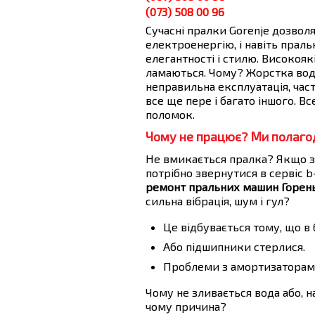
(073) 508 00 96
Сучасні пралки Gorenje дозвол
електроенергію, і навіть прал
елегантності і стилю. Високоякіс
ламаються. Чому? Жорстка вода
неправильна експлуатація, час
все ще пере і багато іншого. В
поломок.
Чому не працює? Ми полаго
Не вмикається пралка? Якщо з
потрібно звернутися в сервіс 
ремонт пральних машин Горен
сильна вібрація, шум і гул?
Це відбувається тому, що в
Або підшипники стерлися.
Проблеми з амортизаторам
Чому не зливається вода або, н
чому причина?