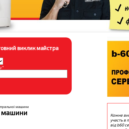
овний виклик майстра
:*
 пральної машини
ї машини
Кожне ви
участь в п
від b60 с