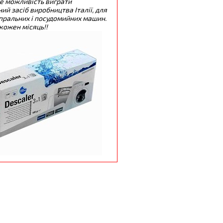
е можливість виграти
ий засіб виробництва Італії, для
пральних і посудомийних машин.
кожен місяць!!