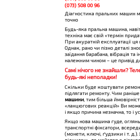
(073) 508 00 96
Діагностика пральних машин м
точно
Будь-яка пральна машина, наві
техніка має свій «термін придат
При акуратній експлуатації ця 
Однак, рано чи пізно деталі зно
заїдання барабана, вібрація та 
належним чином – це привід д
Самі нічого не знайшли? Тел
будь-які неполадки!
Скільки буде коштувати ремон
підлягати ремонту. Чим раніш
машини
, тим більша ймовірніс
«ланцюгових реакцій» Ви може
і якщо причина незначна, то і у
Якщо нова машина гуде, огляньт
транспортні фіксатори, всере
(монети, ключі, ґудзики і т. д.
відхилень, то майстер з діагн