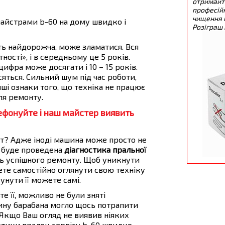
отримайт
професійн
чищення 
айстрами b-60 на дому швидко і
Розіграш 
ть найдорожча, може зламатися. Вся
ності», і в середньому це 5 років.
цифра може досягати і 10 – 15 років.
сяться. Сильний шум під час роботи,
інші ознаки того, що техніка не працює
ля ремонту.
ефонуйте і наш майстер виявить
т? Адже іноді машина може просто не
е буде проведена
діагностика пральної
ть успішного ремонту. Щоб уникнути
те самостійно оглянути свою техніку
сунути її можете самі.
е її, можливо не були зняті
дину барабана могло щось потрапити
). Якщо Ваш огляд не виявив ніяких
остики пралок сервісу b-60 швидко