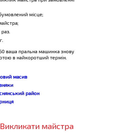
бумовлений місце;
майстра;
 раз.
г.
60 ваша пральна машинка знову
отою в найкоротший термін.
совий масив
зняки
снянський район
рниця
Викликати майстра