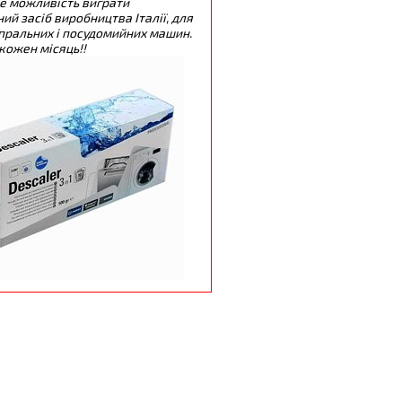
е можливість виграти
ий засіб виробництва Італії, для
пральних і посудомийних машин.
кожен місяць!!