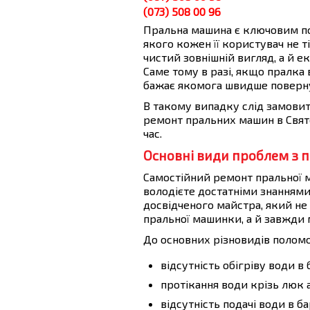
(073) 508 00 96
Пральна машина є ключовим п
якого кожен її користувач не 
чистий зовнішній вигляд, а й е
Саме тому в разі, якщо пралка 
бажає якомога швидше поверну
В такому випадку слід замовит
ремонт пральних машин в Свя
час.
Основні види проблем з
Самостійний ремонт пральної
володієте достатніми знаннями
досвідченого майстра, який н
пральної машинки, а й завжди м
До основних різновидів полом
відсутність обігріву води в 
протікання води крізь люк а
відсутність подачі води в б