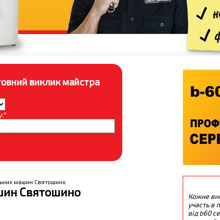
овний виклик майстра
:*
льних машин Святошино
шин Святошино
Кожне ви
участь в п
від b60 с