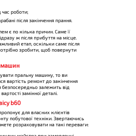
д час роботи;
рабані після закінчення прання.
м є по кілька причин. Саме її
дразу ж після прибуття на місце.
ажливий етап, оскільки саме після
 потрібно зробити, щоб повернути
х машин
увати пральну машину, то ви
ся вартість ремонт до закінчення
и безпосередньо залежить від
вартості замінної деталі.
ісу b60
ропонує для власних клієнтів
монту побутової техніки. Звертаючись
ожете розраховувати на такі переваги:
 виклик майстра при замовленні