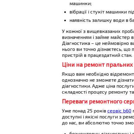
машинки;
вібрації і стукіт машинки пі
наявність залишку води в ба
У кожної з вищевказаних пробле
визначенням і займе майстер ві
Діагностика – це неймовірно в
нього ви точно дізнаєтесь, що
пристрій в працездатний стан.
Ціни на ремонт пральни
Якщо вам необхідно відремонт
однозначно не зможете дізнати
діагностики. Адже ціна послуг
складності процесу ремонту та 
Переваги ремонтного серв
Уже понад 25 років
сервіс b60
п
доступні і якісні послуги з ре
до нас, ви абсолютно точно зм
безкоштовну діагностику і