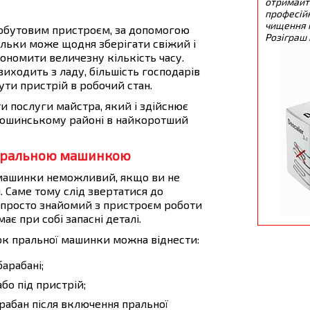
отримайт
професійн
чищення 
обутовим пристроєм, за допомогою
Розіграш 
тільки може щодня зберігати свіжий і
кономити величезну кількість часу.
виходить з ладу, більшість господарів
ти пристрій в робочий стан.
и послуги майстра, який і здійснює
тошинському районі в найкоротший
 пральною машинкою
 машинки неможливий, якщо ви не
. Саме тому слід звертатися до
е просто знайомий з пристроєм роботи
ає при собі запасні деталі.
ок пральної машинки можна віднести:
барабані;
бо під пристрій;
арабан після включення пральної