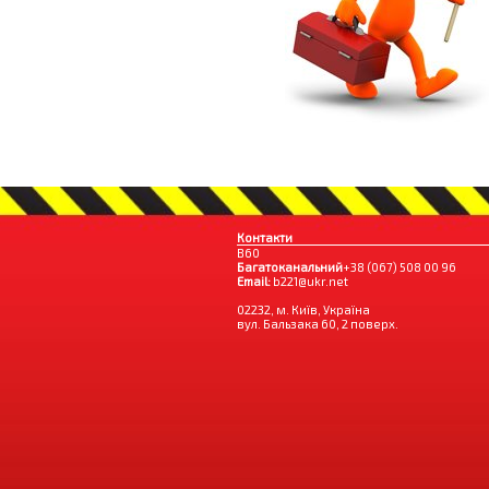
Контакти
B60
Багатоканальний
+38 (067) 508 00 96
Email:
b221@ukr.net
02232, м. Київ, Україна
вул. Бальзака 60, 2 поверх.