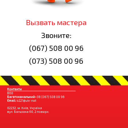
Вызвать мастера
Звоните:
(067) 508 00 96
(073) 508 00 96
Контакти
B60
Багатоканальний
+38 (067) 508 00 96
Email:
b221@ukr.net
02232, м. Київ, Україна
вул. Бальзака 60, 2 поверх.