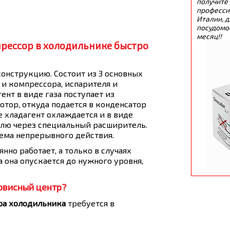
получите
професси
Италии, д
посудомо
месяц!!
рессор в холодильнике быстро
онструкцию. Состоит из 3 основных
 и компрессора, испарителя и
ент в виде газа поступает из
отор, откуда подается в конденсатор
е хладагент охлаждается и в виде
елю через специальный расширитель.
тема непрерывного действия.
нно работает, а только в случаях
 она опускается до нужного уровня,
рвисный центр?
ра холодильника
требуется в