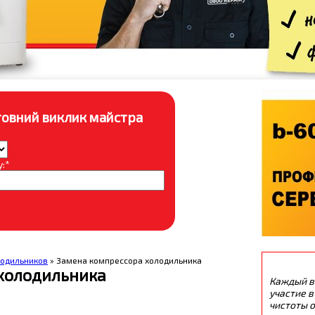
овний виклик майстра
:*
лодильников
» Замена компрессора холодильника
холодильника
Каждый в
участие в
чистоты о