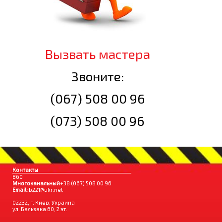
Вызвать мастера
Звоните:
(067) 508 00 96
(073) 508 00 96
Контакты
B60
Многоканальный
+38 (067) 508 00 96
Email:
b221@ukr.net
02232, г. Киев, Украина
ул. Бальзака 60, 2 эт.