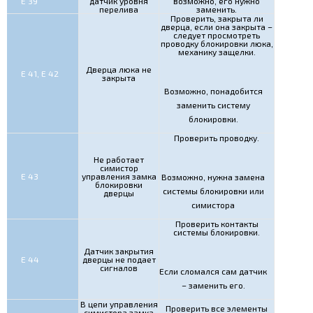
Е 39
датчик уровня
возможно, его нужно
перелива
заменить.
Проверить, закрыта ли
дверца, если она закрыта –
следует просмотреть
проводку блокировки люка,
механику защелки.
Дверца люка не
Е 41, Е 42
закрыта
Возможно, понадобится
заменить систему
блокировки.
Проверить проводку.
Не работает
симистор
Е 43
управления замка
Возможно, нужна замена
блокировки
системы блокировки или
дверцы
симистора
Проверить контакты
системы блокировки.
Датчик закрытия
Е 44
дверцы не подает
сигналов
Если сломался сам датчик
– заменить его.
В цепи управления
Проверить все элементы
симистора замка