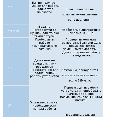
Бак не получает
нужное для работы
С 6
количество
Если прочистка не
жидкости
помогла, нужна замена
реле давления.
Вода не
нагревается до
Необходима диагностика
С 7, Е 61
нужной для стирки
или замена ТЭНа.
температуры
Проблемы в
Проверить контакты
работе
термостата. Если они целы
С 8
температурного
– возможно, нужно
датчика
заменить термодатчик.
Диагностировать работу
таходатчика.
Двигатель не
вращается, или
вращается
С 9
недостаточно для
Возможно, понадобится
полноценной
его замена или замена
работы устройства
всего ЭД-узла.
Перезагрузить работу
устройства и попробовать
начать ее заново.
Возможно, сбилась EEPROM
память.
Отсутствует сигнал
CF
необходимости
начала работы
Проверить, целы ли