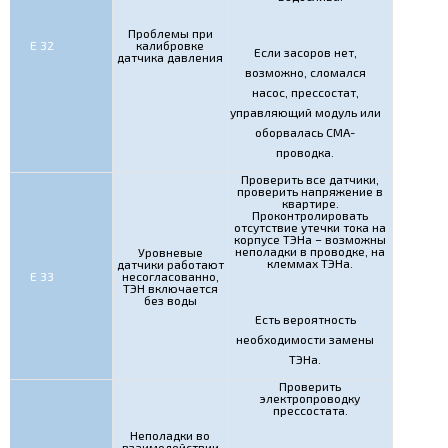
Проблемы при
Е 32
калибровке
Если засоров нет,
датчика давления
возможно, сломался
насос, прессостат,
управляющий модуль или
оборвалась СМА-
проводка.
Проверить все датчики,
проверить напряжение в
квартире.
Проконтролировать
отсутствие утечки тока на
корпусе ТЭНа – возможны
неполадки в проводке, на
Уровневые
клеммах ТЭНа.
датчики работают
Е 33
несогласованно,
ТЭН включается
без воды
Есть вероятность
необходимости замены
ТЭНа.
Проверить
электропроводку
прессостата.
Неполадки во
взаимодействии