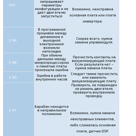
запрашивает
E5F
параметры
конфигурации и не
Возможно, неисправна
дает двигателю
основная плата или плата
запуститься
инвертора.
В программной
прошивке между
динамиком и
Скорее всего, нужна
Е 9А
выходной
замена управмодуля.
электроникой
возникли
неполадки
При обмене
Прочистить контакты на
данными между
визуализирующей плате.
Е 9В
микропроцессором
Если результата нет –
и памятью платы
нужна замена платы.
произошла ошибка
Следует также прочистить
Ошибка в работе
Е 9D
или заменить
внутренних часов
визуализирующую плату
Проверить, не поврежден
ли ремень двигателя,
проверить внутреннюю
проводку.
Барабан находится
Е А1
в неправильном
Возможно, нужна замена
положении
неисправных элементов,
либо сломалась основная
плата, датчик DSP.