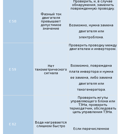
Проверить, и, в случае
обнаружения, заменить
поврежденную проводку.
Фазный ток
двигателя
Е 58
превышает
допустимое
Возможно, нужна замена
значение
двигателя или
электроблока.
Проверить проводку между
двигателем и инвертором.
Возможно, повреждена
Нет
Е 59
тахометрического
плата инвертора и нужна
сигнала
ее замена, либо замена
двигателя или
тахогенератора.
Проверить жгуты
управляющего блока или
ТЭНа, проверить
термодатчик, обследовать
цепь управления ТЭНа.
Вода нагревается
Е 62
слишком быстро
Если перечисленное