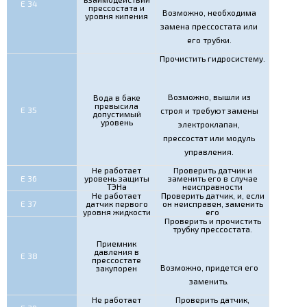
Е 34
прессостата и
Возможно, необходима
уровня кипения
замена прессостата или
его трубки.
Прочистить гидросистему.
Возможно, вышли из
Вода в баке
превысила
Е 35
строя и требуют замены
допустимый
уровень
электроклапан,
прессостат или модуль
управления.
Не работает
Проверить датчик и
Е 36
уровень защиты
заменить его в случае
ТЭНа
неисправности
Не работает
Проверить датчик, и, если
Е 37
датчик первого
он неисправен, заменить
уровня жидкости
его
Проверить и прочистить
трубку прессостата.
Приемник
давления в
Е 38
прессостате
Возможно, придется его
закупорен
заменить.
Не работает
Проверить датчик,