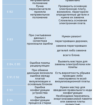
неправильное
правильно
положение
Ручка
Проверить основную
переключателя
электронную плату,
Е 82
приняла
возможно, перегорели
неправильное
определенные детали и
положение
нужна их замена.
Сломалась основная
электронная плата.
При считывании
Нужен ремонт
данных с
Е 83
селектора
перегоревших дорожек,
произошла ошибка
замена перегоревших
деталей либо замена
всего блока.
Вызвать мастера для
Ошибка помпы
Е 84, Е 85
замены электроблока или
рециркуляции
помпы
При обмене
данными возникла
Есть вероятность обрыва
ошибка между
проводки либо
Е 91, Е 92
платой
неисправности всей
визуализации и
визуализационной платы.
основным блоком
Ошибка
Нужен мастер для
Е 93
конфигурации
введения правильного кода
устройства
конфигурации
Необходима перезапись
Ошибка
энергонезависимой памяти
Е 94
конфигурации
или замена платы
процесса стирки
полностью