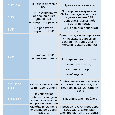
Ошибка в системе
Е А2, Е А4
Нужна замена платы
DSP
Проверить внутреннюю
DSP не фиксирует
СМА-проводку, возможно,
колесо, дающее
Е А3
нужна замена DSP,
движение
основной платы либо
приводному ремню
ремня привода.
Не работает
Нужна замена основной
Е А5
тиристор DSP
платы
Проверить, зафиксирована
ли крышка в закрытом
состоянии, исправна ли
механическая защелка.
Ошибка в DSP
Е А6
открывания двери
Проверить целостность
основной платы,
заменить ее при
необходимости.
Проблемы в напряжении в
Е В1, Е В2,
Частота питающей
сети квартиры или дома.
Е В3
сети недопустима
Повторить запуск стирки
позже
Неисправная
работа реле цепи
Е ВЕ, ЕBF
Заменить электроблок
защиты, ошибка в
его распознавании
Ошибка впускного
Проверить СМА-проводку.
клапана во время
Возможно, сломался
Е С1
работы
электроклапан и основная