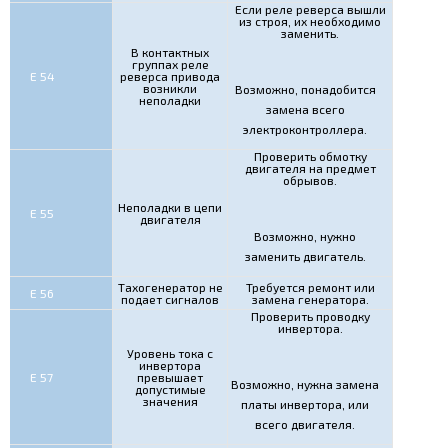
Если реле реверса вышли
из строя, их необходимо
заменить.
В контактных
группах реле
Е 54
реверса привода
возникли
Возможно, понадобится
неполадки
замена всего
электроконтроллера.
Проверить обмотку
двигателя на предмет
обрывов.
Неполадки в цепи
Е 55
двигателя
Возможно, нужно
заменить двигатель.
Тахогенератор не
Требуется ремонт или
Е 56
подает сигналов
замена генератора.
Проверить проводку
инвертора.
Уровень тока с
инвертора
Е 57
превышает
Возможно, нужна замена
допустимые
значения
платы инвертора, или
всего двигателя.