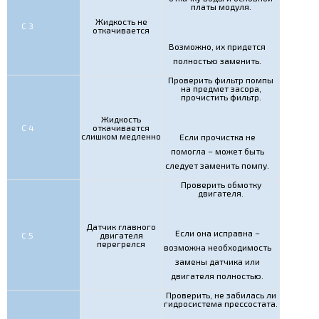
платы модуля.
Жидкость не
С 3
откачивается
Возможно, их придется
полностью заменить.
Проверить фильтр помпы
на предмет засора,
прочистить фильтр.
Жидкость
С 4
откачивается
слишком медленно
Если прочистка не
помогла – может быть
следует заменить помпу.
Проверить обмотку
двигателя.
Датчик главного
Если она исправна –
С 5
двигателя
перегрелся
возможна необходимость
замены датчика или
двигателя полностью.
Проверить, не забилась ли
гидросистема прессостата.