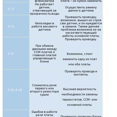
флюксметра
плата – их нужно заменить
Не работает
датчик,
Осуществить замену
Е С2
отвечающий за
данного датчика
прозрачность воды
Проверить проводку,
возможно, вышел из строя
Неполадки в
сам датчик, и он нуждается
Е С3
работе весового
в замене. Также данная
датчика
проблема возможна из-за
несоответствующей
работы основной платы.
Проверить проводку.
При обмене
данными между
ССМ-платой и
E d1
Возможно, стоит
главной платой
управляющего
заменить одну из плат
блока
или обе платы.
Проверить провода и
контакты.
Сломалось реле
первого или
Высокая вероятность
E d2, E d3
второго резистора
необходимости замены
сушки
термостатов, ССМ- или
основной платы.
Ошибка в работе
реле платы
Проверить проводку блока