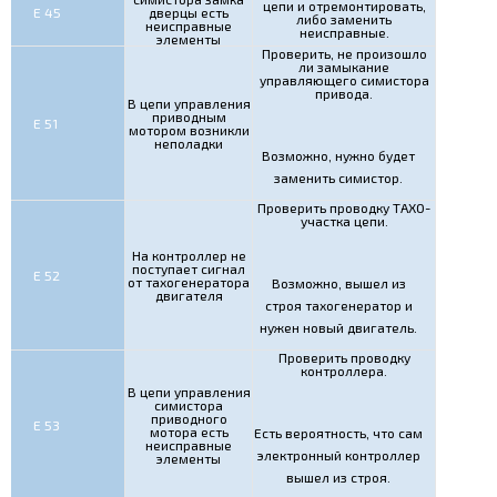
цепи и отремонтировать,
Е 45
дверцы есть
либо заменить
неисправные
неисправные.
элементы
Проверить, не произошло
ли замыкание
управляющего симистора
привода.
В цепи управления
приводным
Е 51
мотором возникли
неполадки
Возможно, нужно будет
заменить симистор.
Проверить проводку ТАХО-
участка цепи.
На контроллер не
поступает сигнал
Е 52
от тахогенератора
Возможно, вышел из
двигателя
строя тахогенератор и
нужен новый двигатель.
Проверить проводку
контроллера.
В цепи управления
симистора
приводного
Е 53
мотора есть
Есть вероятность, что сам
неисправные
электронный контроллер
элементы
вышел из строя.