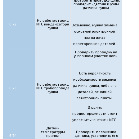
Проверить проводку цепи,
проверить детали и узлы
датчика сушки.
Не работает зонд
Е 72
NTC конденсатора
Возможно, нужна замена
сушки
основной электронной
платы из-за
перегоревших деталей.
Проверить проводку на
указанном участке цепи.
Есть вероятность
необходимости замены
Не работает зонд
датчика сушки, либо его
Е 73
NTC трубопровода
сушки
деталей, основной
электронной платы.
В целях
предосторожности стоит
уплотнить контакты NTC.
Датчик
температуры
Проверить положение
Е 74
принял
датчика, установить его