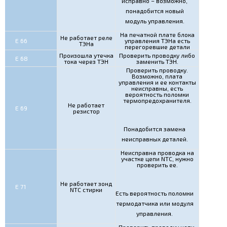
исправно – возможно,
понадобится новый
модуль управления.
На печатной плате блока
Не работает реле
Е 66
управления ТЭНа есть
ТЭНа
перегоревшие детали
Произошла утечка
Проверить проводку либо
Е 68
тока через ТЭН
заменить ТЭН.
Проверить проводку.
Возможно, плата
управления и ее контакты
неисправны, есть
вероятность поломки
термопредохранителя.
Не работает
Е 69
резистор
Понадобится замена
неисправных деталей.
Неисправна проводка на
участке цепи NTC, нужно
проверить ее.
Не работает зонд
Е 71
NTC стирки
Есть вероятность поломки
термодатчика или модуля
управления.