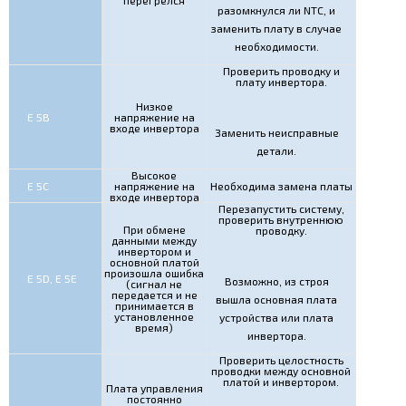
перегрелся
разомкнулся ли NTC, и
заменить плату в случае
необходимости.
Проверить проводку и
плату инвертора.
Низкое
Е 5В
напряжение на
входе инвертора
Заменить неисправные
детали.
Высокое
Е 5С
напряжение на
Необходима замена платы
входе инвертора
Перезапустить систему,
проверить внутреннюю
При обмене
проводку.
данными между
инвертором и
основной платой
произошла ошибка
E 5D, E 5Е
Возможно, из строя
(сигнал не
передается и не
вышла основная плата
принимается в
установленное
устройства или плата
время)
инвертора.
Проверить целостность
проводки между основной
платой и инвертором.
Плата управления
постоянно