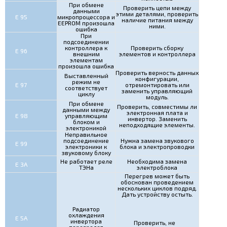
При обмене
Проверить цепи между
данными
этими деталями, проверить
Е 95
микропроцессора и
наличие питания между
EEPROM произошла
ними.
ошибка
При
подсоединении
контроллера к
Проверить сборку
Е 96
внешним
элементов и контроллера
элементам
произошла ошибка
Проверить верность данных
Выставленный
конфигурации,
режим не
Е 97
отремонтировать или
соответствует
заменить управляющий
циклу
модуль.
При обмене
Проверить, совместимы ли
данными между
электронная плата и
Е 98
управляющим
инвертор. Заменить
блоком и
неподходящие элементы.
электроникой
Неправильное
подсоединение
Нужна замена звукового
Е 99
электроники к
блока и электропроводки
звуковому блоку
Не работает реле
Необходима замена
Е 3А
ТЭНа
электроблока
Перегрев может быть
обоснован проведением
нескольких циклов подряд.
Дать устройству остыть.
Радиатор
охлаждения
Е 5А
инвертора
Проверить, не