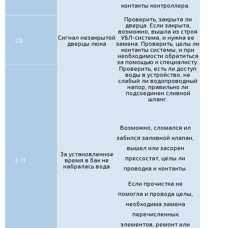
контакты контроллера.
Проверить, закрыта ли
дверца. Если закрыта,
возможно, вышла из строя
Сигнал незакрытой
УБЛ-система, и нужна ее
CD
дверцы люка
замена. Проверить, целы ли
контакты системы, и при
необходимости обратиться
за помощью к специалисту.
Проверить, есть ли доступ
воды в устройство, не
слабый ли водопроводный
напор, правильно ли
подсоединен сливной
шланг.
Возможно, сломался ил
забился заливной клапан,
вышел или засорен
За установленное
прессостат, целы ли
Е 11
время в бак не
набралась вода
проводка и контакты.
Если прочистка не
помогла и провода целы,
необходима замена
перечисленных
элементов, ремонт или