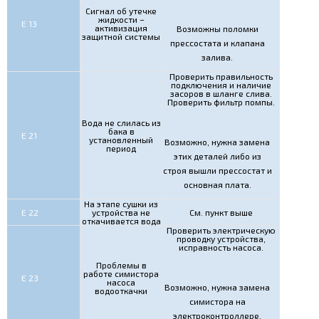
Сигнал об утечке
жидкости –
Е 13
активизация
Возможны поломки
защитной системы
прессостата и клапана
залива.
Проверить правильность
подключения и наличие
засоров в шланге слива.
Проверить фильтр помпы.
Вода не слилась из
бака в
Е 21
установленный
Возможно, нужна замена
период
этих деталей либо из
строя вышли прессостат и
основная плата.
На этапе сушки из
Е 22
устройства не
См. пункт выше
откачивается вода
Проверить электрическую
проводку устройства,
исправность насоса.
Проблемы в
работе симистора
Е 23
насоса
Возможно, нужна замена
водооткачки
симистора на
электроконтроллере.