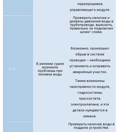
перепрошивка
управляющего модуля.
Проверить наличие и
уровень давления воды в
трубопроводе, выяснить,
правильно ли подключен
шланг слива.
Возможно, произошел
обрыв в системе
проводки – необходимо
В режиме сушки
установить и исправить
возникли
Е 12
проблемы при
аварийный участок.
заливке воды
Также возможны
неисправности модуля,
гидросистемы
прессостата,
электроклапана, и эти
детали нуждаются в
замене.
Проверить наличие воды в
поддоне устройства.