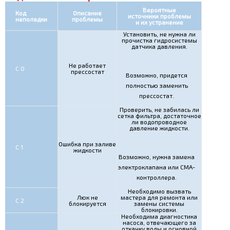
Вероятные
Код
Описание
источники проблемы
неполадки
проблемы
и их устранение
Установить, не нужна ли
прочистка гидросистемы
датчика давления.
Не работает
С 0
прессостат
Возможно, придется
полностью заменить
прессостат.
Проверить, не забилась ли
сетка фильтра, достаточное
ли водопроводное
давление жидкости.
Ошибка при заливе
С 1
жидкости
Возможно, нужна замена
электроклапана или СМА-
контроллера.
Необходимо вызвать
Люк не
мастера для ремонта или
С 2
блокируется
замены системы
блокировки.
Необходима диагностика
насоса, отвечающего за
откачку воды и основной