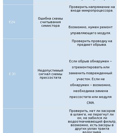
Проверить напряжение на
входе микропроцессора.
Ошибка схемы
Е24
считывания
симистора
Возможно, нужен ремонт
управляющего модуля.
Проверить проводку на
предмет обрыва.
Если обрыв обнаружен –
отремонтировать или
Недопустимый
заменить поврежденный
Е 31
сигнал схемы
прессостата
участок. Если не
обнаружен – возможно,
необходима замена
прессостата или модуля
СМА.
Проверить, нет ли засоров
в шланге, не перегнут ли
он, не забился ли
водооткачивающий фильтр,
возможно, есть засоры в
других узлах тракта
водослива.