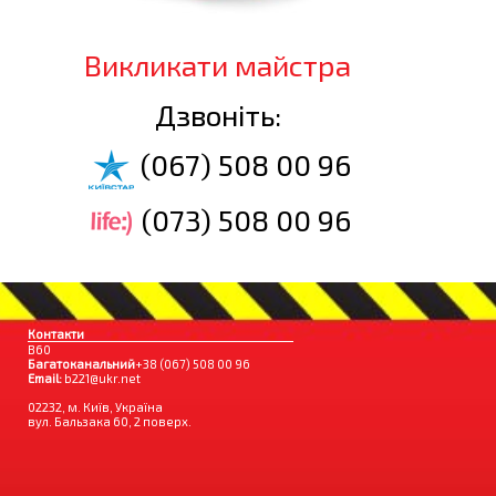
Викликати майстра
Дзвоніть:
(067) 508 00 96
(073) 508 00 96
Контакти
B60
Багатоканальний
+38 (067) 508 00 96
Email:
b221@ukr.net
02232, м. Київ, Україна
вул. Бальзака 60, 2 поверх.